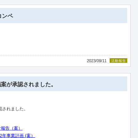
フコンペ
2023/09/11
活動報告
議案が承認されました。
認されました。
。
計報告（案）
22年事業計画 (案）